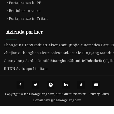
Portapranzo in PP
Bentobox in vetro
Portapranzo in Tritan
Azienda partner
Chongqing Tony Industrial Co., Ltd
Wenzhou Junjie automatico Parti Co
Zhejiang Chenghao Elettrico Co., Ltd
Soletta invernale Pingyang Manduo 
Guangdong Sanhe Quotidianamente Chimico Industria Co., Lt
Shanghai Generale Tessile Co., Ltd.
Il TNN Sviluppo Limitato
Copyright © it.dg-hongxiang.com, tutti i diritti riservati.
Privacy Policy
E-mail
dave@dg-hongxiang.com